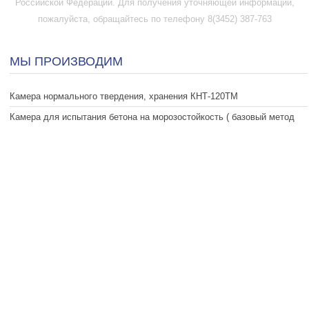
Российской Федерации. Для получения уточняющей информации,
пожалуйста, обращайтесь по телефону 8(3452) 387-763
МЫ ПРОИЗВОДИМ
Камера нормального твердения, хранения КНТ-120ТМ
Камера для испытания бетона на морозостойкость ( базовый метод
-18 градусов)
Вакуумный пикнометр ВП-ТМ
Вакуумная установка
Камера для испытания мерзлых грунтов
Лопатка затворения
Печь для выжига а/б смеси МП 38
Производители