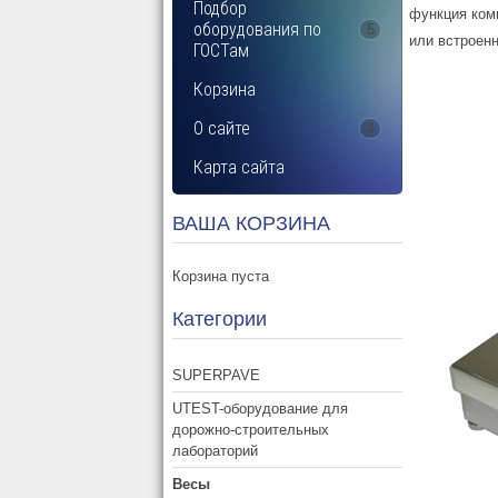
Подбор
функция комп
оборудования по
5
или встроенн
ГОСТам
Корзина
О сайте
4
Карта сайта
ВАША КОРЗИНА
Корзина пуста
Категории
SUPERPAVE
UTEST-оборудование для
дорожно-строительных
лабораторий
Весы