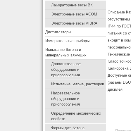
Лабораторные весы ВК
Описание
Кат
Электронные весы ACOM
отсутствием
Электронные весы VIBRA
IP44 по ГОСТ
Дистилляторы
питания со 
входит в ко
Измерительные приборы
персонально
Испытание бетона и
Технические 
минеральных вяжущих
Класс точно
Дополнительное
Калибровка В
оборудование и
приспособления
Доступные о
(разъем DSUB
Испытание бетона, растворов
дисплея
Нагревательное
оборудование и
приспособления
Определение механических
свойств
Формы для бетона
Производ