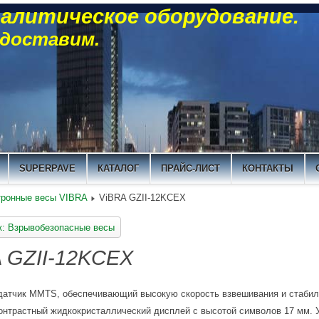
алитическое оборудование.
 доставим.
SUPERPAVE
КАТАЛОГ
ПРАЙС-ЛИСТ
КОНТАКТЫ
тронные весы VIBRA
ViBRA GZII-12KCEX
к: Взрывобезопасные весы
 GZII-12KCEX
датчик MMTS, обеспечивающий высокую скорость взвешивания и стабил
онтрастный жидкокристаллический дисплей с высотой символов 17 мм. У