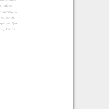
на сайте
ункционала,
й офертой,
ерации. Для
2) 387-763