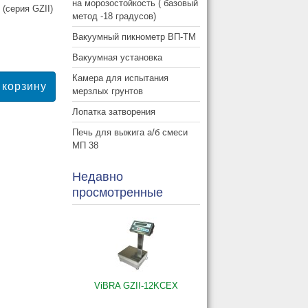
на морозостойкость ( базовый
(серия GZII)
метод -18 градусов)
Вакуумный пикнометр ВП-ТМ
Вакуумная установка
Камера для испытания
мерзлых грунтов
Лопатка затворения
Печь для выжига а/б смеси
МП 38
Недавно
просмотренные
ViBRA GZII-12KCEX