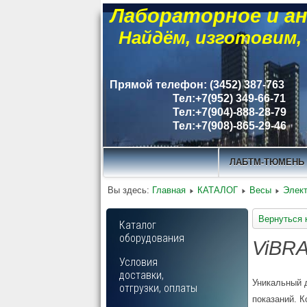
Лабораторное и ан
Найдём, изготовим,
Прямой телефон: (3452) 387-763
Тел:+7(952) 349-66-71
Тел:+7(904)-888-28-79
Тел:+7(908)-865-29-46
ЛАБТМ-ТЮМЕНЬ
Вы здесь:
Главная
КАТАЛОГ
Весы
Элек
Вернуться 
Каталог
оборудования
ViBRA
Условия
доставки,
Уникальный 
отгрузки, оплаты
показаний. К