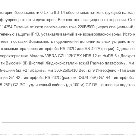
егория безопасности 0 Ex ia IIB T4 обеспечивается конструкцией на мал
 флуоресцентных индикаторов. Все контакты защищены от коррозии. Ст
 14254.Питание от сети переменного тока 220В/50Гц через специальный 
степенью защиты IP43, устанавливаемый вне взрывоопасной зоны. Источ
мплект поставки.Возможность подключения дополнительных устройств и
го компьютера через интерфейс RS-232C или RS-422A (опции). Сделано 
характеристики Модель ViBRA GZII-12KCEX НПВ 12 кг НмПВ 5 г Дискретн
сти Высокий (II) Дисплей Жидкокристаллический Размер платформы, мм
нешняя 5кг F2 Габариты, мм 350х250х410 Вес, кг 9 Интерфейс - Питани
пции GZ-R2 - интерфейс RS-232C (разъем DSUB 25P) GZ-R4 - интерфейс
 25P) GZ-PC - удлиненный кабель (до 100 м) GZ-DS - выносная подстав
_______________________________________________________________
итель оставляет за собой право вносить изменения в конструкцию и ко