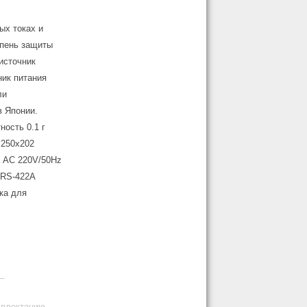
ых токах и
епень защиты
источник
ник питания
ли
в Японии.
ость 0.1 г
 250х202
е AC 220V/50Hz
 RS-422A
ка для
_
мплектацию