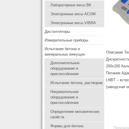
Лабораторные весы ВК
Электронные весы ACOM
Электронные весы VIBRA
Дистилляторы
Измерительные приборы
Испытание бетона и
Описание
Тех
минеральных вяжущих
Дискретност
Дополнительное
200х200 Кали
оборудование и
Питание Ада
приспособления
LNBT – встро
Испытание бетона, растворов
(заводская о
Нагревательное
оборудование и
приспособления
Определение механических
свойств
Формы для бетона
Производ