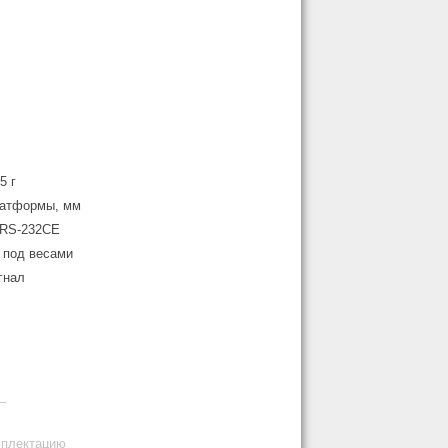
5 г
платформы, мм
 RS-232CE
 под весами
гнал
_
мплектацию