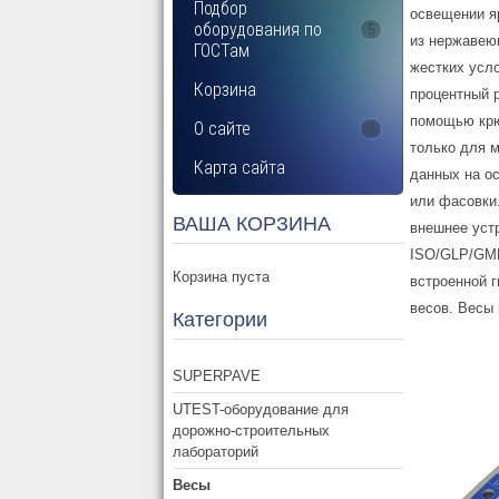
Подбор
освещении я
оборудования по
5
из нержавею
ГОСТам
жестких усл
Корзина
процентный 
помощью крю
О сайте
4
только для 
Карта сайта
данных на ос
или фасовки
ВАША КОРЗИНА
внешнее устр
ISO/GLP/GMP
Корзина пуста
встроенной г
весов. Весы 
Категории
SUPERPAVE
UTEST-оборудование для
дорожно-строительных
лабораторий
Весы