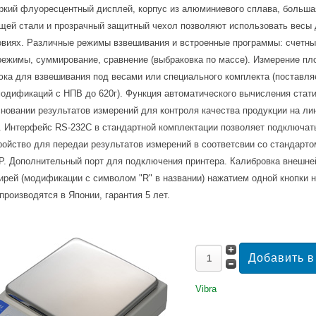
ркий флуоресцентный дисплей, корпус из алюминиевого сплава, больш
щей стали и прозрачный защитный чехол позволяют использовать весы 
овиях. Различные режимы взвешивания и встроенные программы: счетны
режимы, суммирование, сравнение (выбраковка по массе). Измерение пл
ка для взвешивания под весами или специального комплекта (поставля
модификаций с НПВ до 620г). Функция автоматического вычисления стат
новании результатов измерений для контроля качества продукции на ли
. Интерфейс RS-232C в стандартной комплектации позволяет подключат
ойство для передаи результатов измерений в соответсвии со стандарто
. Дополнительный порт для подключения принтера. Калибровка внешне
ирей (модификации с символом "R" в названии) нажатием одной кнопки 
производятся в Японии, гарантия 5 лет.
Vibra