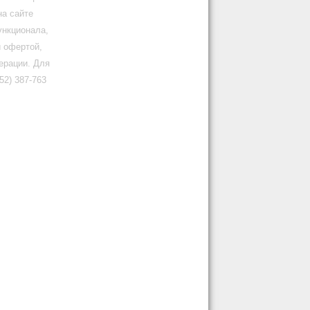
на сайте
ункционала,
й офертой,
ерации. Для
2) 387-763