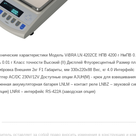
нические характеристики Модель ViBRA LN 4202CE НПВ 4200 г НмПВ 0.
ь 0.01 г Класс точности Высокий (II) Дисплей Флуоресцентный Размер 
бровка Внешняя 2кг F1 Габариты, мм 330х220х88 Вес, кг 4.0 Интерфейс
птер AC/DC 230V/12V Доступные опции AJUH(M) - крюк для взвешивания
енная аккумуляторная батарея LNLM – контакт реле LNBZ – звуковой си
пция) LNR4 – интерфейс RS-422A (заводская опция)
_______________________________________________________________
итель оставляет за собой право вносить изменения в конструкцию и ко