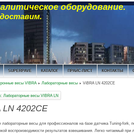
алитическое оборудование.
 доставим.
SUPERPAVE
КАТАЛОГ
ПРАЙС-ЛИСТ
КОНТАКТЫ
тронные весы VIBRA
Лабораторные весы
ViBRA LN 4202CE
к: Лабораторные весы VIBRA LN
 LN 4202CE
 лабораторные весы для профессионалов на базе датчика Tuning-fork, 
окой воспроизводимости результатов взвешивания. Легко читаемый при