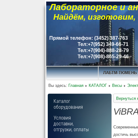
Лабораторное и ан
Найдём, изготовим,
Прямой телефон: (3452) 387-763
Тел:+7(952) 349-66-71
Тел:+7(904)-888-28-79
Тел:+7(908)-865-29-46
ЛАБТМ-ТЮМЕНЬ
Вы здесь:
Главная
КАТАЛОГ
Весы
Элек
Вернуться 
Каталог
оборудования
ViBRA
Условия
доставки,
Современные
отгрузки, оплаты
достичь выс