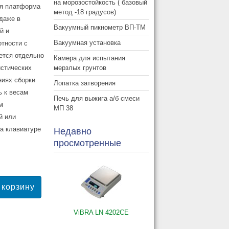
на морозостойкость ( базовый
ая платформа
метод -18 градусов)
даже в
Вакуумный пикнометр ВП-ТМ
й и
Вакуумная установка
отности с
ется отдельно
Камера для испытания
мерзлых грунтов
истических
ниях сборки
Лопатка затворения
ь к весам
Печь для выжига а/б смеси
м
МП 38
й или
на клавиатуре
Недавно
просмотренные
ViBRA LN 4202CE