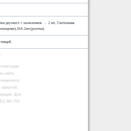
етки двухмест. с заземлением - 2 шт., Светильник
(освещение),16А-2шт.(розетки)
стницей.
_
мплектацию
на сайте
ункционала,
й офертой,
ерации. Для
2) 387-763