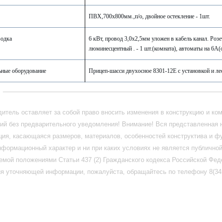
ПВХ,700х800мм.,п/о, двойное остекление - 1шт.
водка
6 кВт, провод 3,0х2,5мм уложен в кабель канал. Роз
люминесцентный . - 1 шт.(комната), автоматы на 6А
ьные оборудование
Прицеп-шасси двухосное 8301-12Е с установкой и ле
_______________________________________________________________
итель оставляет за собой право вносить изменения в конструкцию и ко
ий без предварительного уведомления! Внимание! Вся представленная 
ия, касающаяся размеров, материалов, особенностей конструктива и ф
нформационный характер и ни при каких условиях не является публично
емой положениями Статьи 437 (2) Гражданского кодекса Российской Фед
я уточняющей информации, пожалуйста, обращайтесь по телефону 8(345