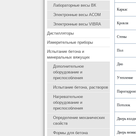
Лабораторные весы ВК
Каркас
Электронные весы ACOM
Кровля
Электронные весы VIBRA
Дистилляторы
Стены
Измерительные приборы
Пол
Испытание бетона и
минеральных вяжущих
Дно
Дополнительное
оборудование и
приспособления
Утепление
Испытание бетона, растворов
Парогидрои
Нагревательное
оборудование и
Потолок
приспособления
Определение механических
Дверь входн
свойств
Дверь межк
Формы для бетона