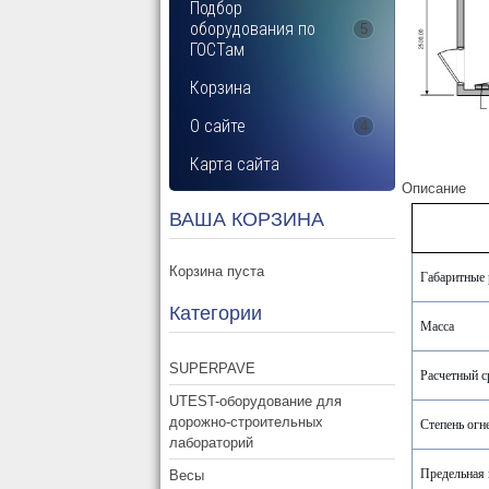
Подбор
оборудования по
5
ГОСТам
Корзина
О сайте
4
Карта сайта
Описание
ВАША КОРЗИНА
Корзина пуста
Габаритные
Категории
Масса
SUPERPAVE
Расчетный с
UTEST-оборудование для
дорожно-строительных
Степень огн
лабораторий
Предельная 
Весы