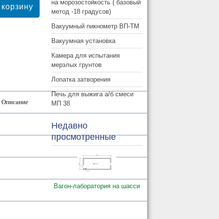
на морозостойкость ( базовый
метод -18 градусов)
Вакуумный пикнометр ВП-ТМ
Вакуумная установка
Камера для испытания
мерзлых грунтов
Лопатка затворения
Печь для выжига а/б смеси
Описание
МП 38
Недавно
просмотренные
Вагон-лаборатория на шасси