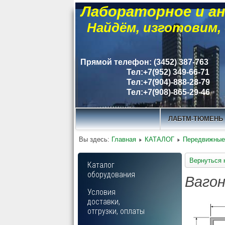
Лабораторное и ан
Найдём, изготовим,
Прямой телефон: (3452) 387-763
Тел:+7(952) 349-66-71
Тел:+7(904)-888-28-79
Тел:+7(908)-865-29-46
ЛАБТМ-ТЮМЕНЬ
Вы здесь:
Главная
КАТАЛОГ
Передвижные
Вернуться 
Каталог
оборудования
Вагон
Условия
доставки,
отгрузки, оплаты