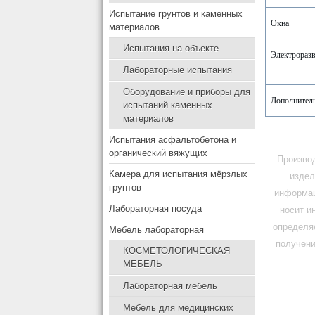
Испытание грунтов и каменных
Окна
материалов
Испытания на объекте
Электрораз
Лабораторные испытания
Оборудование и приборы для
Дополнител
испытаний каменных
материалов
Испытания асфальтобетона и
органический вяжущих
Производ
Камера для испытания мёрзлых
издел
грунтов
информац
Лабораторная посуда
носит и
определя
Мебель лабораторная
получени
КОСМЕТОЛОГИЧЕСКАЯ
МЕБЕЛЬ
Лабораторная мебель
Мебель для медицинских