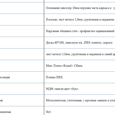
Основание швеллер 10мм верхняя часть каркаса и у
Плоская, лист металл 1,0мм.,грунтована и окрашена 
Наружная обшивка стен - профнастил оцинкованный 
Доска 40*100, линолеум п/к ,ПВХ плинтус, пороги.
лист металл 1,0мм.,грунтована и окрашена в синий ц
Мин. Плита «
Knauf
» 150мм.
золяция
Пленка ПВХ
МДФ, панели цвет «бук».
ая
Металлическая, утепленная, с врезным замком и упл
омнатная
Нет