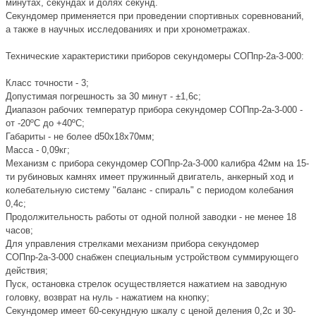
минутах, секундах и долях секунд.
Секундомер применяется при проведении спортивных соревнований,
а также в научных исследованиях и при хронометражах.
Технические характеристики приборов секундомеры СОПпр-2а-3-000:
Класс точности - 3;
Допустимая погрешность за 30 минут - ±1,6с;
Диапазон рабочих температур прибора секундомер СОПпр-2а-3-000 -
от -20ºС до +40ºС;
Габариты - не более d50х18х70мм;
Масса - 0,09кг;
Механизм с прибора секундомер СОПпр-2а-3-000 калибра 42мм на 15-
ти рубиновых камнях имеет пружинный двигатель, анкерный ход и
колебательную систему "баланс - спираль" с периодом колебания
0,4с;
Продолжительность работы от одной полной заводки - не менее 18
часов;
Для управления стрелками механизм прибора секундомер
СОПпр-2а-3-000 снабжен специальным устройством суммирующего
действия;
Пуск, остановка стрелок осуществляется нажатием на заводную
головку, возврат на нуль - нажатием на кнопку;
Секундомер имеет 60-секундную шкалу с ценой деления 0,2с и 30-