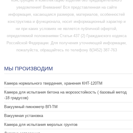
конструкцию и комплектацию изделий без предварительного
уведомления! Внимание! Вся представленная на сайте
информация, касающаяся размеров, материалов, особенностей
конструктива и функционала, носит информационный характер и
ни при каких условиях не является публичной офертой,
определяемой положениями Статьи 437 (2) Гражданского кодекса
Российской Федерации. Для получения уточняющей информации,
пожалуйста, обращайтесь по телефону 8(3452) 387-763
МЫ ПРОИЗВОДИМ
Камера нормального твердения, хранения КНТ-120ТМ
Камера для испытания бетона на морозостойкость ( базовый метод
-18 градусов)
Вакуумный пикнометр ВП-ТМ
Вакуумная установка
Камера для испытания мерзлых грунтов