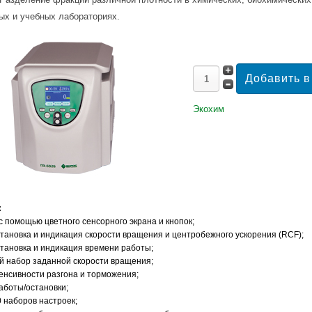
х и учебных лабораториях.
Экохим
:
с помощью цветного сенсорного экрана и кнопок;
становка и индикация скорости вращения и центробежного ускорения (RCF);
становка и индикация времени работы;
й набор заданной скорости вращения;
тенсивности разгона и торможения;
работы/остановки;
0 наборов настроек;