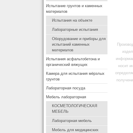
Испытание грунтов и каменных
материалов
Испытания на объекте
Лабораторные испытания
Оборудование и приборы для
испытаний каменных
Производ
материалов
издел
информац
Испытания асфальтобетона и
органический вяжущих
носит и
определя
Камера для испытания мёрзлых
грунтов
получени
Лабораторная посуда
Мебель лабораторная
КОСМЕТОЛОГИЧЕСКАЯ
МЕБЕЛЬ
Лабораторная мебель
Мебель для медицинских