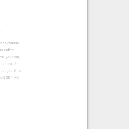
_
мплектацию
на сайте
ункционала,
й офертой,
ерации. Для
2) 387-763