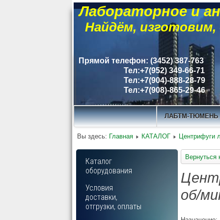
Лабораторное и ан
Найдём, изготовим,
Прямой телефон: (3452) 387-763
Тел:+7(952) 349-66-71
Тел:+7(904)-888-28-79
Тел:+7(908)-865-29-46
ЛАБТМ-ТЮМЕНЬ
Вы здесь:
Главная
КАТАЛОГ
Центрифуги 
Вернуться 
Каталог
оборудования
Центр
Условия
об/ми
доставки,
отгрузки, оплаты
Назначение: