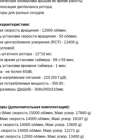
аническая блокировка крышки во время работы;
мпенсации дисбаланса ротора;
торы для разных сосудов.
характеристики:
я скорость вращения - 12000 об/мин;
ь установки скорости вращения - 50 об/мин;
ое центробежное ускорение (RCF) - 13400 g;
 угловой;
 штатного ротора - 12*10 мл;
е время установки таймера - 99 ч 59 мин;
ь установки времени таймера - 1 мин;
а - не более 65dВ;
е напряжение питания - 220 (50 Гц)В;
ая потребляемая мощность - 350 Вт;
 размеры (ДхШхВ) - 308х260х310мм;
;
оры (дополнительная комплектация):
мл (Макс скорость 15000 об/мин, Макс ускор. 17860 g)
 (Макс скорость 14000 об/мин, Макс ускор. 18187 g)
кс скорость 14000 об/мин, Макс ускор. 13600 g)
с скорость 14000 об/мин, Макс ускор. 12271 g)
акс скорость 12000 об/мин, Макс ускор. 13400 g)