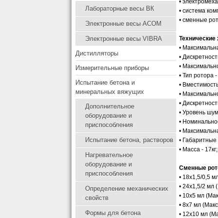
• электромех
Лабораторные весы ВК
• система ко
• сменные ро
Электронные весы ACOM
Электронные весы VIBRA
Технические 
• Максимальна
Дистилляторы
• Дискретност
• Максимальн
Измерительные приборы
• Тип ротора -
Испытание бетона и
• Вместимость
минеральных вяжущих
• Максимально
• Дискретност
Дополнительное
• Уровень шум
оборудование и
• Номинально
приспособления
• Максимальн
Испытание бетона, растворов
• Габаритные
• Масса - 17кг
Нагревательное
оборудование и
Сменные рот
приспособления
• 18х1,5/0,5 
• 24х1,5/2 мл
Определение механических
• 10х5 мл (Ма
свойств
• 8х7 мл (Мак
Формы для бетона
• 12х10 мл (М