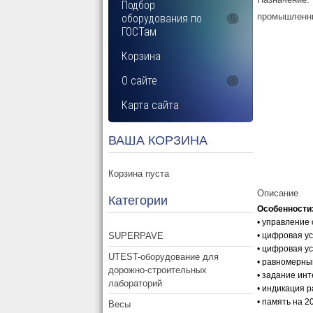
Подбор
промышленны
оборудования по
5
ГОСТам
Корзина
О сайте
4
Карта сайта
ВАША КОРЗИНА
Корзина пуста
Описание
Категории
Особенности
• управление 
SUPERPAVE
• цифровая у
• цифровая у
UTEST-оборудование для
• равномерны
дорожно-строительных
• задание ин
лабораторий
• индикация 
• память на 2
Весы