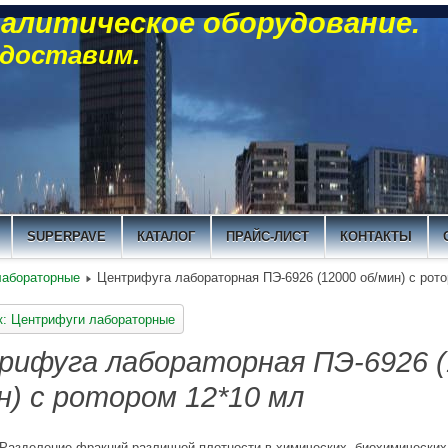
алитическое оборудование.
 доставим.
SUPERPAVE
КАТАЛОГ
ПРАЙС-ЛИСТ
КОНТАКТЫ
лабораторные
Центрифуга лабораторная ПЭ-6926 (12000 об/мин) с рот
к: Центрифуги лабораторные
ифуга лабораторная ПЭ-6926 (
н) с ротором 12*10 мл
 Разделение фракций различной плотности в химических, биохимических