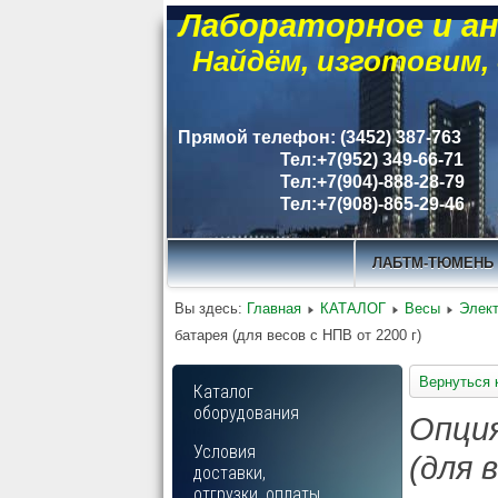
Лабораторное и ан
Найдём, изготовим,
Прямой телефон: (3452) 387-763
Тел:+7(952) 349-66-71
Тел:+7(904)-888-28-79
Тел:+7(908)-865-29-46
ЛАБТМ-ТЮМЕНЬ
Вы здесь:
Главная
КАТАЛОГ
Весы
Элек
батарея (для весов с НПВ от 2200 г)
Вернуться 
Каталог
оборудования
Опция
Условия
(для 
доставки,
отгрузки, оплаты