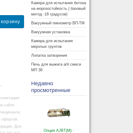
Камера для испытания бетона
на морозостойкость ( базовый
метод -18 градусов)
Вакуумный пикнометр ВП-ТМ
Вакуумная установка
Камера для испытания
мерзлых грунтов
Лопатка затворения
Печь для выжига а/б смеси
МП 38
Недавно
_
просмотренные
мплектацию
на сайте
ункционала,
й офертой,
ерации. Для
Опция AJBT(M) -