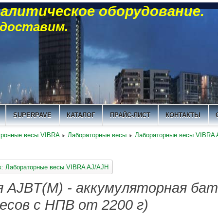
алитическое оборудование.
 доставим.
SUPERPAVE
КАТАЛОГ
ПРАЙС-ЛИСТ
КОНТАКТЫ
тронные весы VIBRA
Лабораторные весы
Лабораторные весы VIBRA 
к: Лабораторные весы VIBRA AJ/AJH
 AJBT(M) - аккумуляторная ба
весов с НПВ от 2200 г)