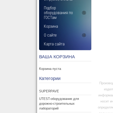
Подбор
оборудования по
5
ГОСТам
Корзина
О сайте
4
Карта сайта
ВАША КОРЗИНА
Корзина пуста
Категории
Производ
издел
SUPERPAVE
информац
UTEST-оборудование для
носит и
дорожно-строительных
определя
лабораторий