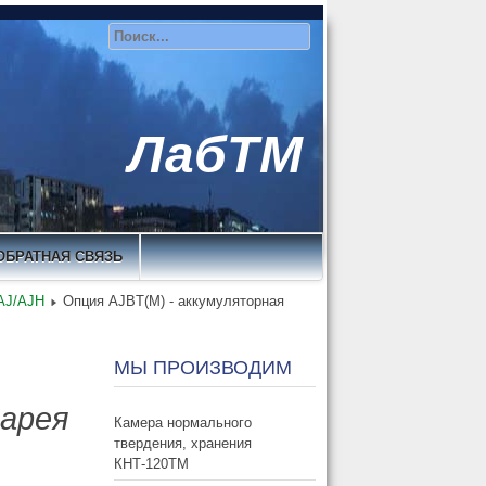
ЛабТМ
ОБРАТНАЯ СВЯЗЬ
AJ/AJH
Опция AJBT(M) - аккумуляторная
МЫ ПРОИЗВОДИМ
тарея
Камера нормального
твердения, хранения
КНТ-120ТМ