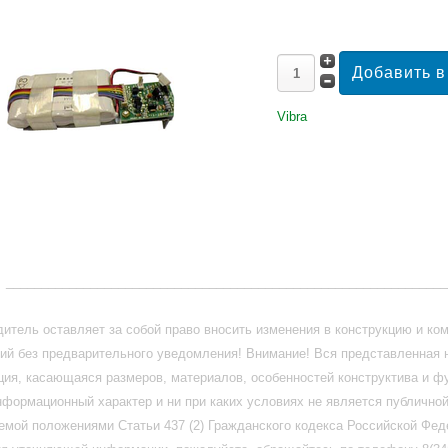
Vibra
_______________________________________________________________
итель оставляет за собой право вносить изменения в конструкцию и ко
ий без предварительного уведомления! Внимание! Вся представленная 
ия, касающаяся размеров, материалов, особенностей конструктива и ф
нформационный характер и ни при каких условиях не является публично
емой положениями Статьи 437 (2) Гражданского кодекса Российской Фед