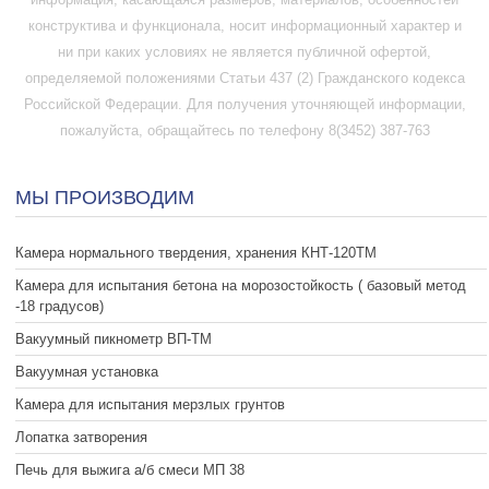
конструктива и функционала, носит информационный характер и
ни при каких условиях не является публичной офертой,
определяемой положениями Статьи 437 (2) Гражданского кодекса
Российской Федерации. Для получения уточняющей информации,
пожалуйста, обращайтесь по телефону 8(3452) 387-763
МЫ ПРОИЗВОДИМ
Камера нормального твердения, хранения КНТ-120ТМ
Камера для испытания бетона на морозостойкость ( базовый метод
-18 градусов)
Вакуумный пикнометр ВП-ТМ
Вакуумная установка
Камера для испытания мерзлых грунтов
Лопатка затворения
Печь для выжига а/б смеси МП 38