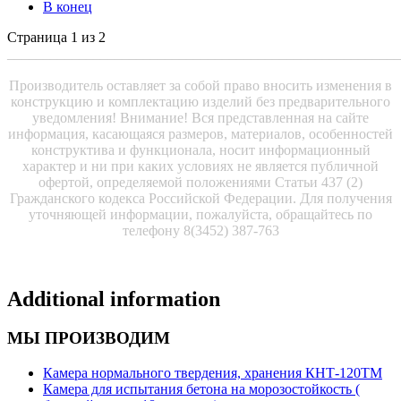
В конец
Страница 1 из 2
_______________________________________________________
Производитель оставляет за собой право вносить изменения в
конструкцию и комплектацию изделий без предварительного
уведомления! Внимание! Вся представленная на сайте
информация, касающаяся размеров, материалов, особенностей
конструктива и функционала, носит информационный
характер и ни при каких условиях не является публичной
офертой, определяемой положениями Статьи 437 (2)
Гражданского кодекса Российской Федерации. Для получения
уточняющей информации, пожалуйста, обращайтесь по
телефону 8(3452) 387-763
Additional information
МЫ ПРОИЗВОДИМ
Камера нормального твердения, хранения КНТ-120ТМ
Камера для испытания бетона на морозостойкость (