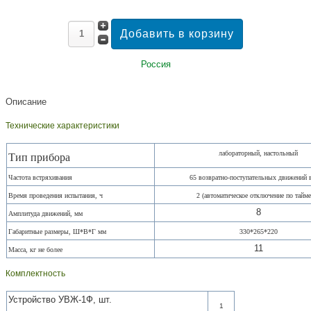
Россия
Описание
Технические характеристики
лабораторный, настольный
Тип прибора
Частота встряхивания
65 возвратно-поступательных движений 
Время проведения испытания, ч
2 (автоматическое отключение по тайме
8
Амплитуда движений, мм
Габаритные размеры, Ш*В*Г мм
330*265*220
11
Масса, кг не более
Комплектность
Устройство УВЖ-1Ф, шт.
1