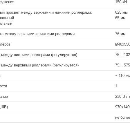
ружения
150 кН
ый просвет между верхними и нижними роллерами:
825 мм
альный
65 мм
льный
та между верхними и нижними роллерами
76 мм
ллеров
Ø40x55
 между нижними роллерами (регулируется)
75... 13
 между верхними роллерами (регулируется)
75... 57
я
~ 110 м
ости
1
ание
230 В / 
ДШВ)
970x140
не более