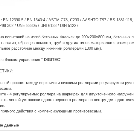
:
EN 12390-5 / EN 1340:4 / ASTM C78, C293 / AASHTO T97 / BS 1881:118, 
P98-302 / UNE 83305 / UNI 6133 / DIN 51227.
на испытаний на изгиб бетонных балочек до 200x200x800 мм, бетонных 
, пластин, образцов цемента, труб и других типов материалов с размера
льное расстояние между нижними роллерами 1300 мм).
ся блоком управления "
DIGITEC
".
СТИКИ:
ьный просвет между верхними и нижними роллерами регулируется ручн
есами.
кте - 4 регулируемых роллера на шарнирах для двухточечного нагружен
сть легкой установки одного верхнего роллера по центру для одноточе
ия.
прямого действия с компенсирующими противовесами.
ие данные