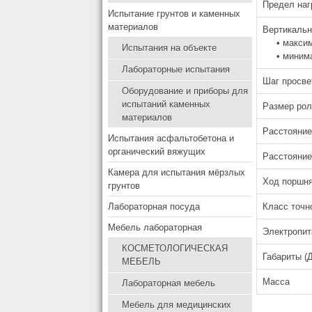
Предел наг
Испытание грунтов и каменных
материалов
Вертикальн
• максим
Испытания на объекте
• минима
Лабораторные испытания
Шаг просве
Оборудование и приборы для
испытаний каменных
Размер ро
материалов
Расстояние
Испытания асфальтобетона и
органический вяжущих
Расстояние
Камера для испытания мёрзлых
Ход поршн
грунтов
Класс точн
Лабораторная посуда
Мебель лабораторная
Электропит
КОСМЕТОЛОГИЧЕСКАЯ
Габариты (
МЕБЕЛЬ
Масса
Лабораторная мебель
Мебель для медицинских