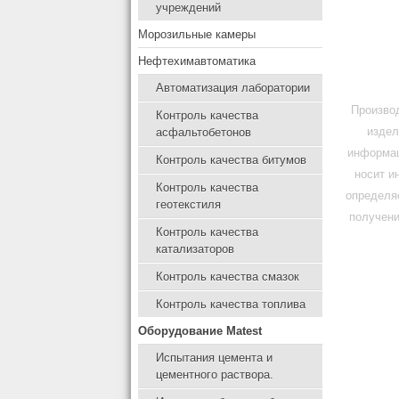
учреждений
Морозильные камеры
Нефтехимавтоматика
Автоматизация лаборатории
Производ
Контроль качества
издел
асфальтобетонов
информац
Контроль качества битумов
носит и
Контроль качества
определя
геотекстиля
получени
Контроль качества
катализаторов
Контроль качества смазок
Контроль качества топлива
Оборудование Matest
Испытания цемента и
цементного раствора.