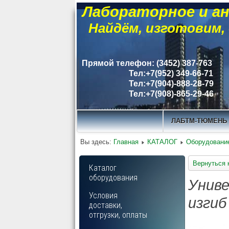
Лабораторное и ан
Найдём, изготовим,
Прямой телефон: (3452) 387-763
Тел:+7(952) 349-66-71
Тел:+7(904)-888-28-79
Тел:+7(908)-865-29-46
ЛАБТМ-ТЮМЕНЬ
Вы здесь:
Главная
КАТАЛОГ
Оборудование
Вернуться 
Каталог
оборудования
Унив
Условия
изгиб
доставки,
отгрузки, оплаты