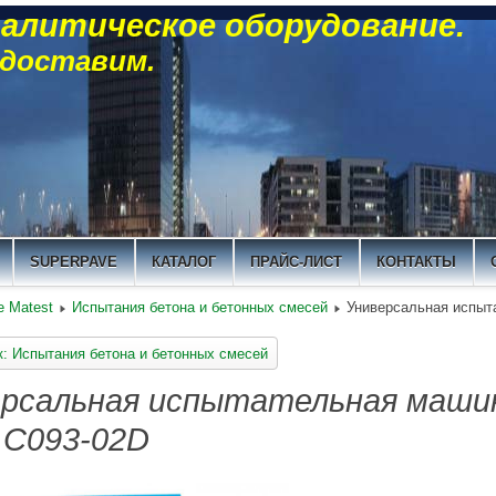
алитическое оборудование.
 доставим.
SUPERPAVE
КАТАЛОГ
ПРАЙС-ЛИСТ
КОНТАКТЫ
 Matest
Испытания бетона и бетонных смесей
Универсальная испыт
к: Испытания бетона и бетонных смесей
ерсальная испытательная маши
 C093-02D