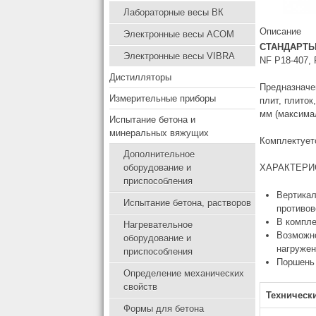
Лабораторные весы ВК
Описание
Электронные весы ACOM
СТАНДАРТЫ
Электронные весы VIBRA
NF P18-407, 
Дистилляторы
Предназначе
Измерительные приборы
плит, плиток
мм (максима
Испытание бетона и
минеральных вяжущих
Комплектует
Дополнительное
оборудование и
ХАРАКТЕРИ
приспособления
Вертикал
Испытание бетона, растворов
противов
В компле
Нагревательное
Возможно
оборудование и
нагружен
приспособления
Поршень 
Определение механических
свойств
Техническ
Формы для бетона