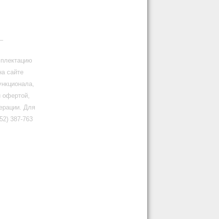
_
мплектацию
на сайте
ункционала,
й офертой,
ерации. Для
2) 387-763