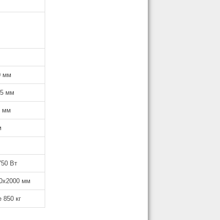
0 мм
25 мм
5 мм
м
750 Вт
0x2000 мм
 850 кг