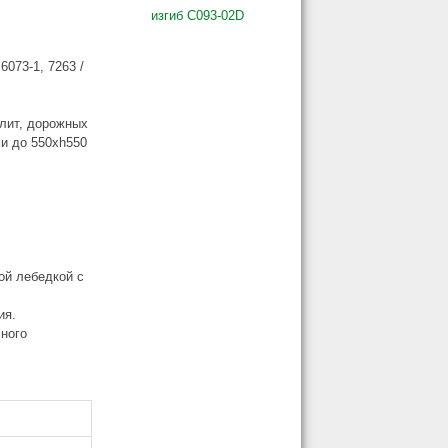
изгиб C093-02D
6073-1, 7263 /
плит, дорожных
ми до 550xh550
ой лебедкой с
ия.
чного