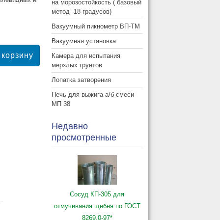
на морозостойкость ( базовый
метод -18 градусов)
Вакуумный пикнометр ВП-ТМ
Вакуумная установка
Камера для испытания
мерзлых грунтов
Лопатка затворения
Печь для выжига а/б смеси
МП 38
Недавно
просмотренные
Сосуд КП-305 для
_
отмучивания щебня по ГОСТ
8269.0-97*