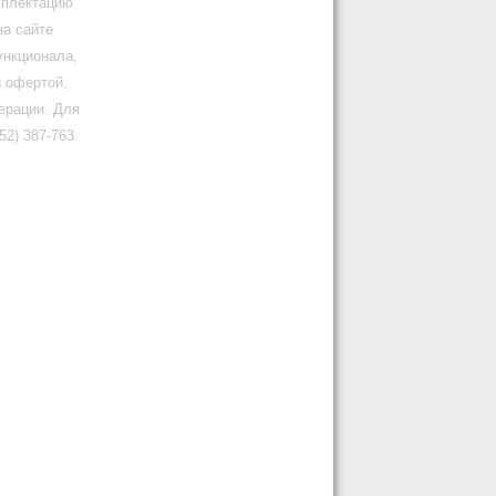
мплектацию
на сайте
ункционала,
й офертой,
ерации. Для
2) 387-763