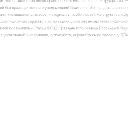
итель оставляет за собой право вносить изменения в конструкцию и ко
ий без предварительного уведомления! Внимание! Вся представленная 
ия, касающаяся размеров, материалов, особенностей конструктива и ф
нформационный характер и ни при каких условиях не является публично
емой положениями Статьи 437 (2) Гражданского кодекса Российской Фед
я уточняющей информации, пожалуйста, обращайтесь по телефону 8(345