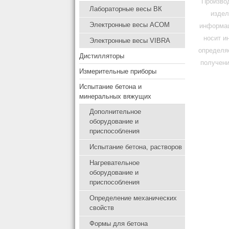
Производ
Лабораторные весы ВК
издел
Электронные весы ACOM
информац
носит и
Электронные весы VIBRA
определя
Дистилляторы
получени
Измерительные приборы
Испытание бетона и
минеральных вяжущих
Дополнительное
оборудование и
приспособления
Испытание бетона, растворов
Нагревательное
оборудование и
приспособления
Определение механических
свойств
Формы для бетона