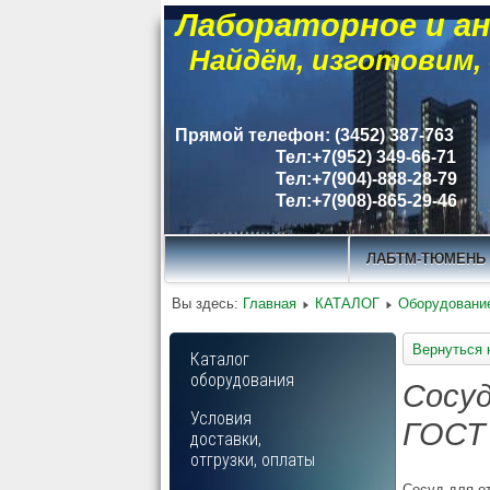
Лабораторное и ан
Найдём, изготовим,
Прямой телефон: (3452) 387-763
Тел:+7(952) 349-66-71
Тел:+7(904)-888-28-79
Тел:+7(908)-865-29-46
ЛАБТМ-ТЮМЕНЬ
Вы здесь:
Главная
КАТАЛОГ
Оборудование
Вернуться 
Каталог
оборудования
Сосуд
Условия
ГОСТ 
доставки,
отгрузки, оплаты
Сосуд для о