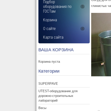
Подбор
глинистых ча
оборудования по
5
ГОСТам
Корзина
О сайте
4
Карта сайта
ВАША КОРЗИНА
Корзина пуста
Категории
SUPERPAVE
UTEST-оборудование для
дорожно-строительных
лабораторий
Весы