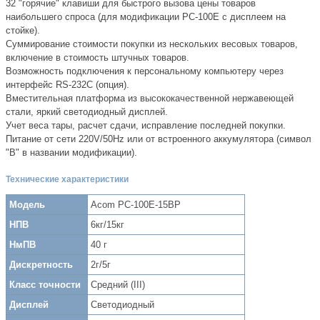
32 "горячие" клавиши для быстрого вызова цены товаров
наибольшего спроса (для модификации PC-100E с дисплеем на
стойке).
Суммирование стоимости покупки из нескольких весовых товаров,
включение в стоимость штучных товаров.
Возможность подключения к персональному компьютеру через
интерфейс RS-232C (опция).
Вместительная платформа из высококачественной нержавеющей
стали, яркий светодиодный дисплей.
Учет веса тары, расчет сдачи, исправление последней покупки.
Питание от сети 220V/50Hz или от встроенного аккумулятора (символ
"B" в названии модификации).
Технические характеристики
Модель
Acom PC-100E-15BP
НПВ
6кг/15кг
НмПВ
40 г
Дискретность
2г/5г
Класс точности
Средний (III)
Дисплей
Светодиодный