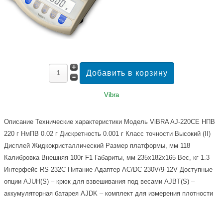
Vibra
Описание
Технические характеристики Модель ViBRA AJ-220CE НПВ
220 г НмПВ 0.02 г Дискретность 0.001 г Класс точности Высокий (II)
Дисплей Жидкокристаллический Размер платформы, мм 118
Калибровка Внешняя 100г F1 Габариты, мм 235x182x165 Вес, кг 1.3
Интерфейс RS-232C Питание Адаптер AC/DC 230V/9-12V Доступные
опции AJUH(S) – крюк для взвешивания под весами AJBT(S) –
аккумуляторная батарея AJDK – комплект для измерения плотности