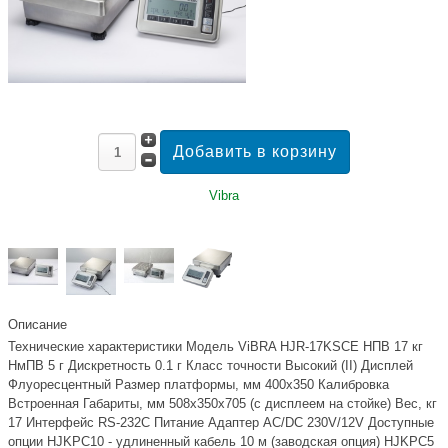
Vibra
Описание
Технические характеристики Модель ViBRA HJR-17KSCE НПВ 17 кг
НмПВ 5 г Дискретность 0.1 г Класс точности Высокий (II) Дисплей
Флуоресцентный Размер платформы, мм 400х350 Калибровка
Встроенная Габариты, мм 508х350х705 (с дисплеем на стойке) Вес, кг
17 Интерфейс RS-232C Питание Адаптер AC/DC 230V/12V Доступные
опции HJKPC10 - удлиненный кабель 10 м (заводская опция) HJKPC5