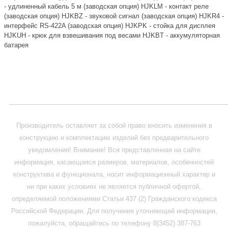
- удлиненный кабель 5 м (заводская опция) HJKLM - контакт реле
(заводская опция) HJKBZ - звуковой сигнал (заводская опция) HJKR4 -
интерфейс RS-422A (заводская опция) HJKPK - стойка для дисплея
HJKUH - крюк для взвешивания под весами HJKBT - аккумуляторная
батарея
_____________________________________________________________
Производитель оставляет за собой право вносить изменения в
конструкцию и комплектацию изделий без предварительного
уведомления! Внимание! Вся представленная на сайте
информация, касающаяся размеров, материалов, особенностей
конструктива и функционала, носит информационный характер и
ни при каких условиях не является публичной офертой,
определяемой положениями Статьи 437 (2) Гражданского кодекса
Российской Федерации. Для получения уточняющей информации,
пожалуйста, обращайтесь по телефону 8(3452) 387-763