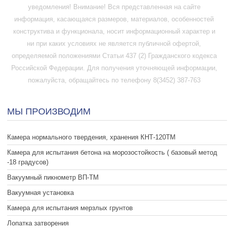
уведомления! Внимание! Вся представленная на сайте
информация, касающаяся размеров, материалов, особенностей
конструктива и функционала, носит информационный характер и
ни при каких условиях не является публичной офертой,
определяемой положениями Статьи 437 (2) Гражданского кодекса
Российской Федерации. Для получения уточняющей информации,
пожалуйста, обращайтесь по телефону 8(3452) 387-763
МЫ ПРОИЗВОДИМ
Камера нормального твердения, хранения КНТ-120ТМ
Камера для испытания бетона на морозостойкость ( базовый метод
-18 градусов)
Вакуумный пикнометр ВП-ТМ
Вакуумная установка
Камера для испытания мерзлых грунтов
Лопатка затворения