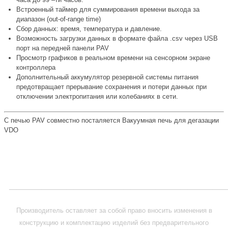
Встроенный таймер для суммирования времени выхода за
диапазон (out-of-range time)
Сбор данных: время, температура и давление.
Возможность загрузки данных в формате файла .csv через USB
порт на передней панели PAV
Просмотр графиков в реальном времени на сенсорном экране
контроллера
Дополнительный аккумулятор резервной системы питания
предотвращает прерывание сохранения и потери данных при
отключении электропитания или колебаниях в сети.
С печью PAV совместно посталяется Вакуумная печь для дегазации
VDO
Метки:
ГОСТ Р 58400.5-2019
_____________________________________________________________
Производитель оставляет за собой право вносить изменения в
конструкцию и комплектацию изделий без предварительного